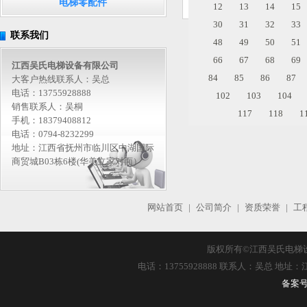
电梯零配件
12
13
14
15
30
31
32
33
联系我们
48
49
50
51
66
67
68
69
江西吴氏电梯设备有限公司
84
85
86
87
大客户热线联系人：吴总
电话：13755928888
102
103
104
销售联系人：吴桐
117
118
1
手机：18379408812
电话：0794-8232299
地址：江西省抚州市临川区中湖国际
商贸城B03栋6楼(华美立家对面）
网站首页
|
公司简介
|
资质荣誉
|
工
版权所有©
江西吴氏电梯
电话：13755928888 联系人：吴总 
备案