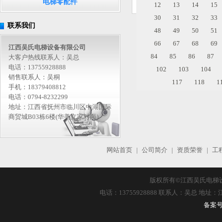
电梯零配件
12
13
14
15
30
31
32
33
联系我们
48
49
50
51
66
67
68
69
江西吴氏电梯设备有限公司
84
85
86
87
大客户热线联系人：吴总
电话：13755928888
102
103
104
销售联系人：吴桐
117
118
1
手机：18379408812
电话：0794-8232299
地址：江西省抚州市临川区中湖国际
商贸城B03栋6楼(华美立家对面）
网站首页
|
公司简介
|
资质荣誉
|
工
版权所有©
江西吴氏电梯
电话：13755928888 联系人：吴总 
备案