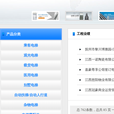
工程业绩
产品分类
乘客电梯
抚州市黎川博雅园
观光电梯
江西一诺陶瓷有限
载货电梯
嘉豪尊享公馆签订
医用电梯
江西慈阳物业有限
别墅电梯
江西冠豪商业运营
自动扶梯/自动人行道
杂物电梯
总 762条数，总共 85 页 