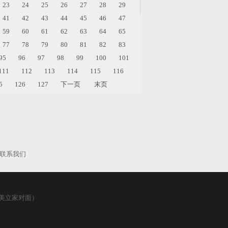
23
24
25
26
27
28
29
41
42
43
44
45
46
47
59
60
61
62
63
64
65
77
78
79
80
81
82
83
95
96
97
98
99
100
101
111
112
113
114
115
116
5
126
127
下一页
末页
联系我们
华美立家对面）