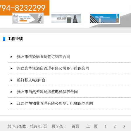
工程业绩
抚州市传染病医院签订销售合同
崇仁县华悦酒店管理有限公司签订维保合同
签订私人电梯1台
抚州市自然资源局续签电梯保养合同
江西佳旭物业管理有限公司签订电梯保养合同
总 762条数，总共 85 页 一页 9 条；
首页
上一页
1
2
3