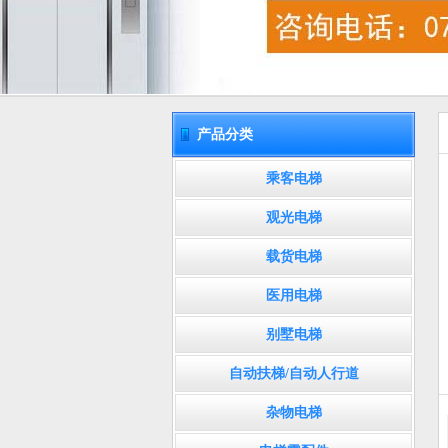
产品分类
乘客电梯
观光电梯
载货电梯
医用电梯
别墅电梯
自动扶梯/自动人行道
杂物电梯