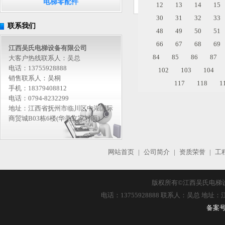
电梯零配件
12
13
14
15
30
31
32
33
联系我们
48
49
50
51
66
67
68
69
江西吴氏电梯设备有限公司
84
85
86
87
大客户热线联系人：吴总
电话：13755928888
102
103
104
销售联系人：吴桐
117
118
1
手机：18379408812
电话：0794-8232299
地址：江西省抚州市临川区中湖国际
商贸城B03栋6楼(华美立家对面）
网站首页
|
公司简介
|
资质荣誉
|
工
版权所有©
江西吴氏电梯
电话：13755928888 联系人：吴总 
备案