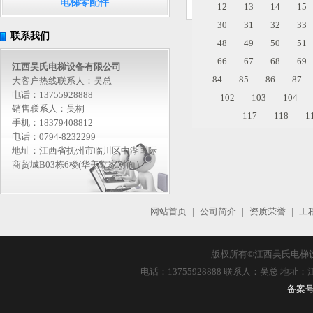
电梯零配件
12
13
14
15
30
31
32
33
联系我们
48
49
50
51
66
67
68
69
江西吴氏电梯设备有限公司
84
85
86
87
大客户热线联系人：吴总
电话：13755928888
102
103
104
销售联系人：吴桐
117
118
1
手机：18379408812
电话：0794-8232299
地址：江西省抚州市临川区中湖国际
商贸城B03栋6楼(华美立家对面）
网站首页
|
公司简介
|
资质荣誉
|
工
版权所有©
江西吴氏电梯
电话：13755928888 联系人：吴总 
备案