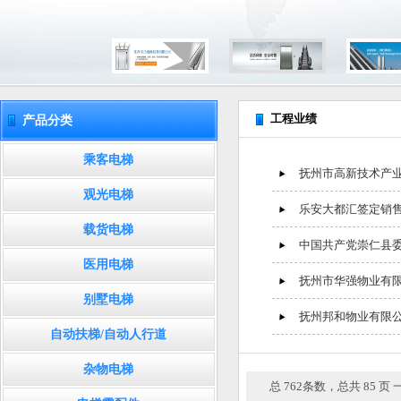
工程业绩
产品分类
乘客电梯
抚州市高新技术产
观光电梯
乐安大都汇签定销
载货电梯
中国共产党崇仁县
医用电梯
抚州市华强物业有
别墅电梯
抚州邦和物业有限
自动扶梯/自动人行道
杂物电梯
总 762条数，总共 85 页 