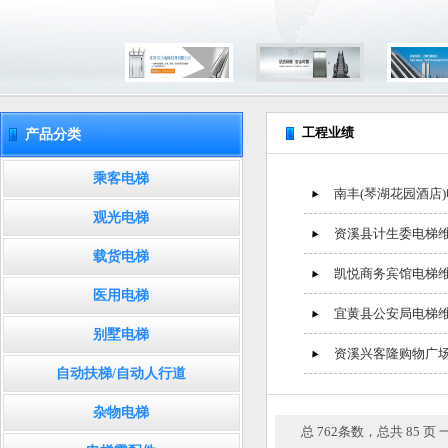
工程业绩
产品分类
乘客电梯
南丰(琴湖花园酒店
观光电梯
资溪县计生委电梯
载货电梯
凯悦商务宾馆电梯
医用电梯
宜黄县公安局电梯
别墅电梯
资溪兴客隆购物广
自动扶梯/自动人行道
杂物电梯
总 762条数，总共 85 页 