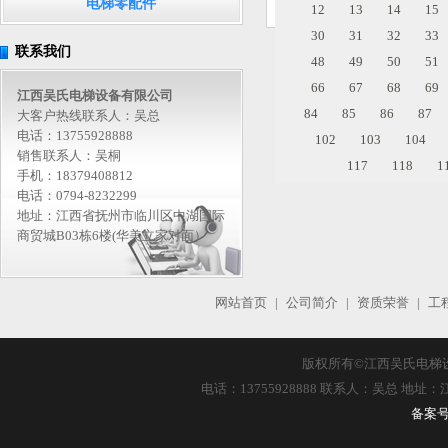
电梯零配件
12
13
14
15
30
31
32
33
联系我们
48
49
50
51
66
67
68
69
江西吴氏电梯设备有限公司
84
85
86
87
大客户热线联系人：吴总
电话：13755928888
102
103
104
销售联系人：吴桐
117
118
1
手机：18379408812
电话：0794-8232299
地址：江西省抚州市临川区中湖国际
商贸城B03栋6楼(华美立家对面）
网站首页
|
公司简介
|
资质荣誉
|
工
版权所有©
江西吴氏电梯
电话：13755928888 联系人：吴总 
备案